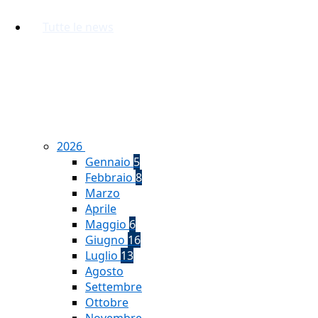
Tutte le news
2026
Gennaio
5
Febbraio
8
Marzo
Aprile
Maggio
6
Giugno
16
Luglio
13
Agosto
Settembre
Ottobre