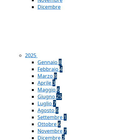
Novembre
Dicembre
2025
Gennaio
8
Febbraio
4
Marzo
8
Aprile
3
Maggio
6
Giugno
25
Luglio
7
Agosto
6
Settembre
1
Ottobre
6
Novembre
7
Dicembre
2