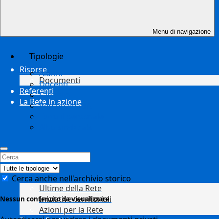
Menu di navigazione
Tipologie
Risorse
Alunni
Documenti
Docenti
Referenti
Famiglie
La Rete in azione
Personale ATA
Tutto il personale
Albo sindacale
Cerca anche nell'archivio storico
Ultime della Rete
Iniziative territoriali
Nessun contenuto da visualizzare
Azioni per la Rete