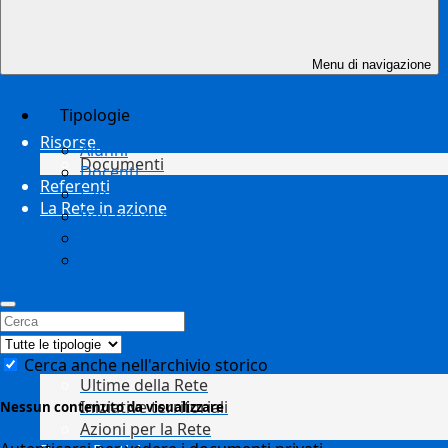
Menu di navigazione
Tipologie
Risorse
Alunni
Documenti
Docenti
Referenti
Famiglie
La Rete in azione
Personale ATA
Tutto il personale
Albo sindacale
Cerca anche nell'archivio storico
Ultime della Rete
Iniziative territoriali
Nessun contenuto da visualizzare
Azioni per la Rete