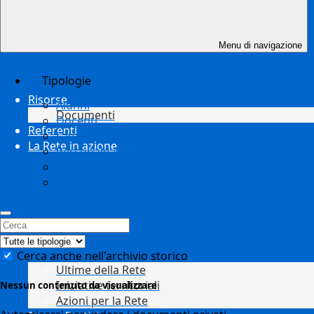
Menu di navigazione
Tipologie
Risorse
Alunni
Documenti
Docenti
Referenti
Famiglie
La Rete in azione
Personale ATA
Tutto il personale
Albo sindacale
Cerca anche nell'archivio storico
Ultime della Rete
Iniziative territoriali
Nessun contenuto da visualizzare
Azioni per la Rete