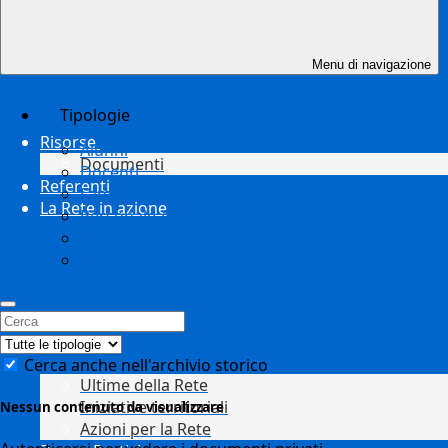
Menu di navigazione
Tipologie
Risorse
Alunni
Documenti
Docenti
Referenti
Famiglie
La Rete in azione
Personale ATA
Tutto il personale
Albo sindacale
Cerca anche nell'archivio storico
Ultime della Rete
Iniziative territoriali
Nessun contenuto da visualizzare
Azioni per la Rete