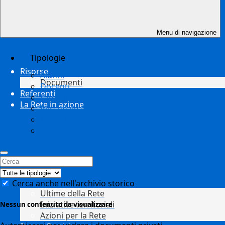
Menu di navigazione
Tipologie
Risorse
Alunni
Documenti
Docenti
Referenti
Famiglie
La Rete in azione
Personale ATA
Tutto il personale
Albo sindacale
Cerca anche nell'archivio storico
Ultime della Rete
Iniziative territoriali
Nessun contenuto da visualizzare
Azioni per la Rete