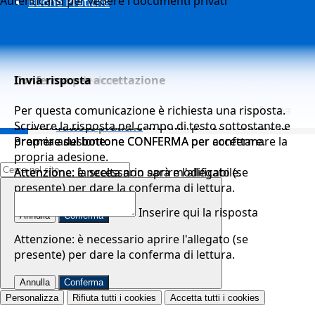
Autenticarsi per vedere i documenti privati
Buone Pratiche
Conferma adesione
Conferma per accettazione
Invia risposta
Questo sito o gli strumenti terzi da questo utilizzati si
avvalgono di cookie necessari al funzionamento ed utili
Per questa comunicazione è richiesta un'adesione.
Per questa comunicazione è richiesta una conferma
Per questa comunicazione è richiesta una risposta.
alle finalità illustrate nella
COOKIE POLICY
.
Premere sul bottone CONFERMA per confermare la
di accettazione.
Scrivere la risposta nel campo di testo sottostante e
Tutte le pratiche
propria adesione.
Premere sul bottone CONFERMA per accettare.
premere sul bottone CONFERMA per confermare la
Campo di ricerca per le pagine del sito
propria adesione.
Attenzione: è necessario aprire l'allegato (se
Attenzione: la scelta non sarà modificabile.
presente) per dare la conferma di lettura.
Annulla
Conferma
Inserire qui la risposta
Annulla
Conferma
Attenzione: è necessario aprire l'allegato (se
presente) per dare la conferma di lettura.
Annulla
Conferma
Personalizza
Rifiuta tutti
i cookies
Accetta tutti
i cookies