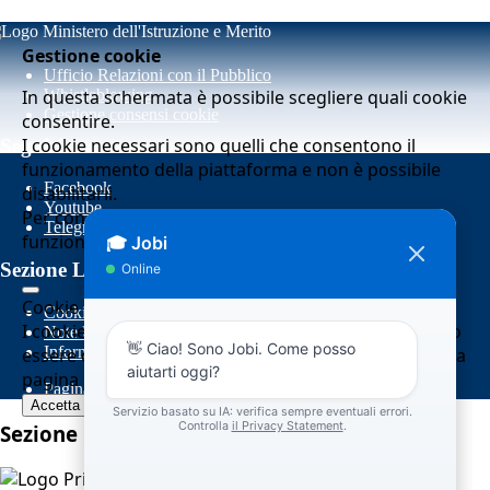
Gestione cookie
Ufficio Relazioni con il Pubblico
In questa schermata è possibile scegliere quali cookie
Whistleblowing
Gestione consensi cookie
consentire.
I cookie necessari sono quelli che consentono il
Seguici su
funzionamento della piattaforma e non è possibile
Facebook
disabilitarli.
Youtube
Per conoscere quali sono i cookie necessari al
Telegram
funzionamento potete visionare la
COOKIE POLICY
.
Sezione Link Utili
Cookie necessari per il funzionamento
Cookie policy
I cookie necessari per il funzionamento non possono
Note legali
Informativa Privacy
essere disabilitati. È possibile consultare l'elenco nella
pagina della cookie policy.
Pagina visualizzata
2393
volte
Accetta tutti
Salva le preferenze
Sezione Copyright