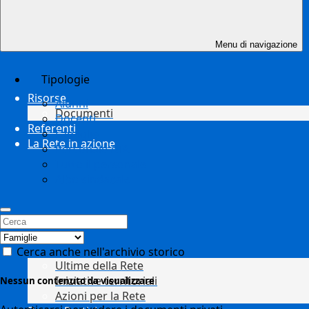
Menu di navigazione
Tipologie
Risorse
Alunni
Documenti
Docenti
Referenti
Famiglie
La Rete in azione
Personale ATA
Tutto il personale
Albo sindacale
Cerca anche nell'archivio storico
Ultime della Rete
Iniziative territoriali
Nessun contenuto da visualizzare
Azioni per la Rete