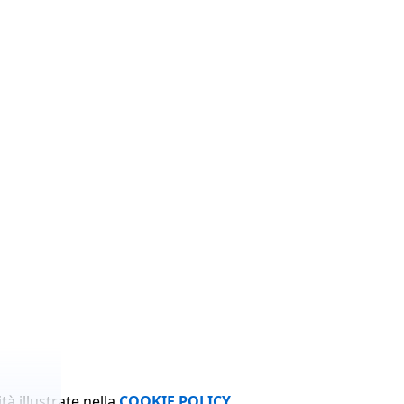
tà illustrate nella
COOKIE POLICY
.