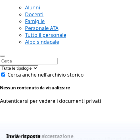
Alunni
Docenti
Famiglie
Personale ATA
Tutto il personale
Albo sindacale
Cerca anche nell'archivio storico
Nessun contenuto da visualizzare
Autenticarsi per vedere i documenti privati
Conferma adesione
Conferma per accettazione
Invia risposta
Questo sito o gli strumenti terzi da questo utilizzati si avva