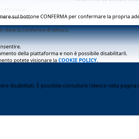
ccettazione.
ria adesione.
premere sul bottone CONFERMA per confermare la propria ad
er dare la conferma di lettura.
onsentire.
er dare la conferma di lettura.
mento della piattaforma e non è possibile disabilitarli.
mento potete visionare la
COOKIE POLICY
.
 disabilitati. È possibile consultare l'elenco nella pagina d