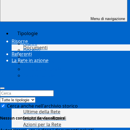
Menu di navigazione
Tipologie
Risorse
Alunni
Documenti
Docenti
Referenti
Famiglie
La Rete in azione
Personale ATA
Tutto il personale
Albo sindacale
Cerca anche nell'archivio storico
Ultime della Rete
Iniziative territoriali
Nessun contenuto da visualizzare
Azioni per la Rete