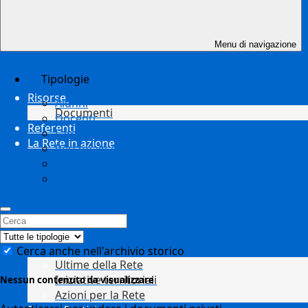
Menu di navigazione
Tipologie
Risorse
Alunni
Documenti
Docenti
Referenti
Famiglie
La Rete in azione
Personale ATA
Tutto il personale
Albo sindacale
Cerca anche nell'archivio storico
Ultime della Rete
Iniziative territoriali
Nessun contenuto da visualizzare
Azioni per la Rete