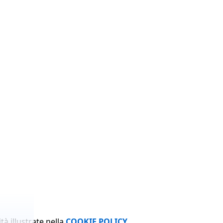
tà illustrate nella
COOKIE POLICY
.