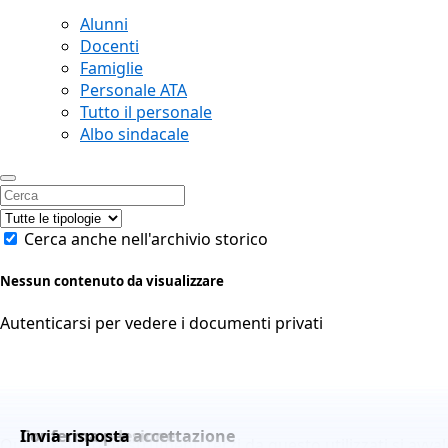
Alunni
Docenti
Famiglie
Personale ATA
Tutto il personale
Albo sindacale
Cerca anche nell'archivio storico
Nessun contenuto da visualizzare
Autenticarsi per vedere i documenti privati
Conferma adesione
Conferma per accettazione
Invia risposta
Questo sito o gli strumenti terzi da questo utilizzati si avva