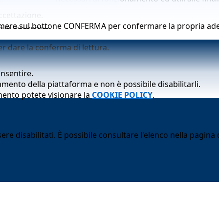
ccettazione.
ria adesione.
premere sul bottone CONFERMA per confermare la propria ad
er dare la conferma di lettura.
onsentire.
er dare la conferma di lettura.
mento della piattaforma e non è possibile disabilitarli.
mento potete visionare la
COOKIE POLICY
.
 disabilitati. È possibile consultare l'elenco nella pagina d