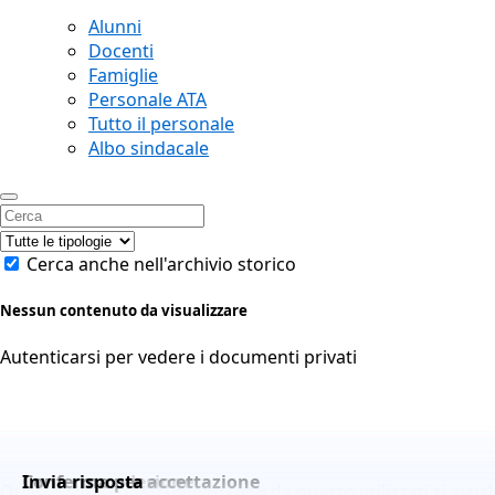
Alunni
Docenti
Famiglie
Personale ATA
Tutto il personale
Albo sindacale
Cerca anche nell'archivio storico
Nessun contenuto da visualizzare
Autenticarsi per vedere i documenti privati
Conferma adesione
Conferma per accettazione
Invia risposta
Questo sito o gli strumenti terzi da questo utilizzati si avva