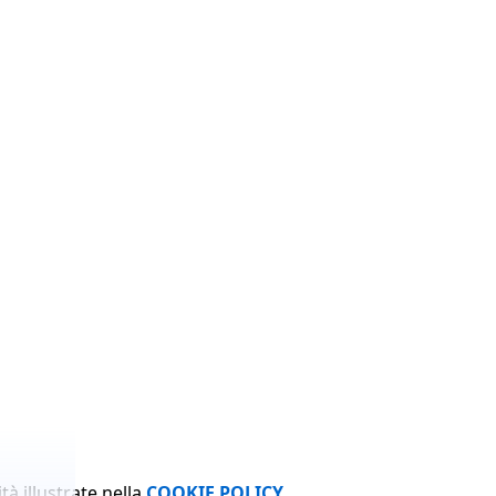
tà illustrate nella
COOKIE POLICY
.