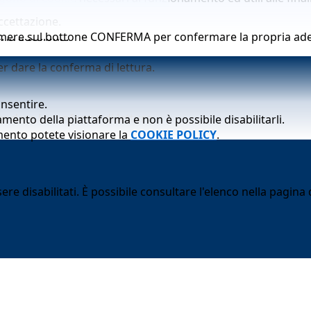
ccettazione.
ria adesione.
premere sul bottone CONFERMA per confermare la propria ad
er dare la conferma di lettura.
onsentire.
er dare la conferma di lettura.
mento della piattaforma e non è possibile disabilitarli.
mento potete visionare la
COOKIE POLICY
.
 disabilitati. È possibile consultare l'elenco nella pagina d