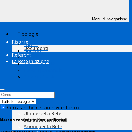
Menu di navigazione
Tipologie
Risorse
Alunni
Documenti
Docenti
Referenti
Famiglie
La Rete in azione
Personale ATA
Tutto il personale
Albo sindacale
Cerca anche nell'archivio storico
Ultime della Rete
Iniziative territoriali
Nessun contenuto da visualizzare
Azioni per la Rete