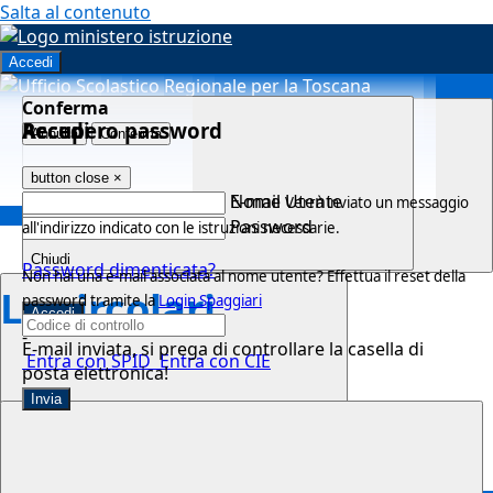
Salta al contenuto
Accedi
Errore
Successo
Informazione
Attendere...
Conferma
Accedi
Seleziona utente
Recupero password
Attendere il completamento dell'operazione...
Annulla
Conferma
Chiudi
Chiudi
Chiudi
button close
button close
button close
×
×
×
Nome Utente
E-mail
Verrà inviato un messaggio
Home
>
Password
all'indirizzo indicato con le istruzioni necessarie.
Le circolari
Chiudi
Chiudi
Password dimenticata?
Non hai una e-mail associata al nome utente? Effettua il reset della
Le circolari
password tramite la
Login Spaggiari
-
E-mail inviata, si prega di controllare la casella di
Entra con SPID
Entra con CIE
posta elettronica!
close