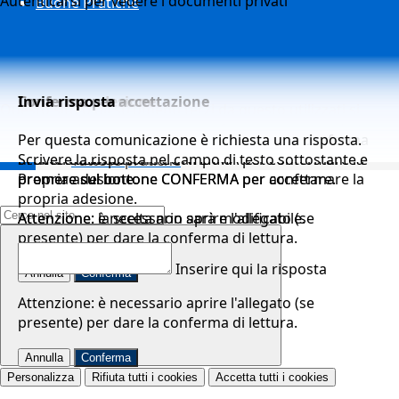
Autenticarsi per vedere i documenti privati
Buone Pratiche
Conferma adesione
Conferma per accettazione
Invia risposta
Questo sito o gli strumenti terzi da questo utilizzati si
avvalgono di cookie necessari al funzionamento ed utili
Per questa comunicazione è richiesta un'adesione.
Per questa comunicazione è richiesta una conferma
Per questa comunicazione è richiesta una risposta.
alle finalità illustrate nella
COOKIE POLICY
.
Premere sul bottone CONFERMA per confermare la
di accettazione.
Scrivere la risposta nel campo di testo sottostante e
Tutte le pratiche
propria adesione.
Premere sul bottone CONFERMA per accettare.
premere sul bottone CONFERMA per confermare la
Campo di ricerca per le pagine del sito
propria adesione.
Attenzione: è necessario aprire l'allegato (se
Attenzione: la scelta non sarà modificabile.
presente) per dare la conferma di lettura.
Annulla
Conferma
Inserire qui la risposta
Annulla
Conferma
Attenzione: è necessario aprire l'allegato (se
presente) per dare la conferma di lettura.
Annulla
Conferma
Personalizza
Rifiuta tutti
i cookies
Accetta tutti
i cookies