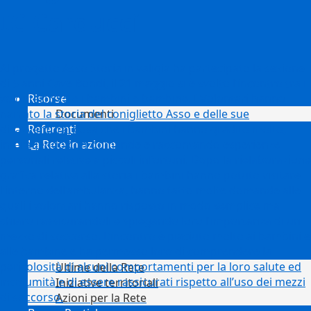
IC Carducci
Al progetto Asso Storia in valigia ha partecipato la sezione
di 5 anni Cave Bondi, il 21 maggio si è svolto l’incontro tra i
Risorse
volontari SVS e i bambini e bambine. I Volontari hanno
Documenti
narrato la storia del coniglietto Asso e delle sue
Referenti
disavventure, cosa che i bambini hanno gradito molto,
La Rete in azione
interagendo con domande e raccontando esperienze
personali relative a piccoli infortuni. Dopo la rielaborazione
grafica relativa alla storia i bambini hanno potuto visitare
l’interno dell’ambulanza, hanno fatto molte domande alle
quali i volontari hanno risposto in modo semplice ma
chiaro rassicurandoli e spiegando loro l’importanza di un
mezzo di soccorso. L’incontro è piaciuto molto ai bambini e
alle bambine e ha permesso loro di comprendere la
pericolosità di alcuni comportamenti per la loro salute ed
Ultime della Rete
incolumità e di essere rassicurati rispetto all’uso dei mezzi
Iniziative territoriali
di soccorso.
Azioni per la Rete