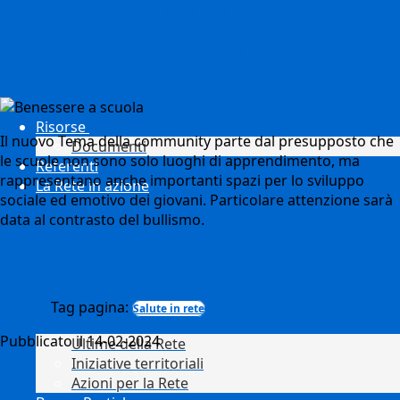
nuovo Tema annuale
eTwinning per il 2024
Risorse
Il nuovo Tema della community parte dal presupposto che
Documenti
le scuole non sono solo luoghi di apprendimento, ma
Referenti
rappresentano anche importanti spazi per lo sviluppo
La Rete in azione
sociale ed emotivo dei giovani. Particolare attenzione sarà
data al contrasto del bullismo.
https://etwinning.indire.it/news/benessere-a-scuola-e-il-
nuovo-tema-annuale-etwinning-per-il-2024/
Notizie
Tag pagina:
Salute in rete
Pubblicato il 14-02-2024
Ultime della Rete
Iniziative territoriali
Azioni per la Rete