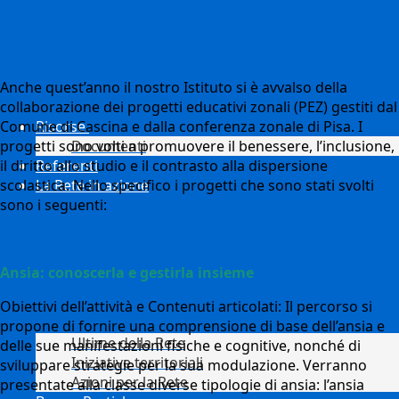
(PEZ)
Anche quest’anno il nostro Istituto si è avvalso della
collaborazione dei progetti educativi zonali (PEZ) gestiti dal
Risorse
Comune di Cascina e dalla conferenza zonale di Pisa. I
Documenti
progetti sono volti a promuovere il benessere, l’inclusione,
Referenti
il diritto allo studio e il contrasto alla dispersione
La Rete in azione
scolastica. Nello specifico i progetti che sono stati svolti
sono i seguenti:
Ansia: conoscerla e gestirla insieme
Obiettivi dell’attività e Contenuti articolati:
Il percorso si
propone di fornire
una comprensione di base dell’ansia e
Ultime della Rete
delle sue manifestazioni fisiche e cognitive, nonché di
Iniziative territoriali
sviluppare strategie per la sua modulazione. Verranno
Azioni per la Rete
presentate alla classe diverse tipologie di ansia: l’ansia