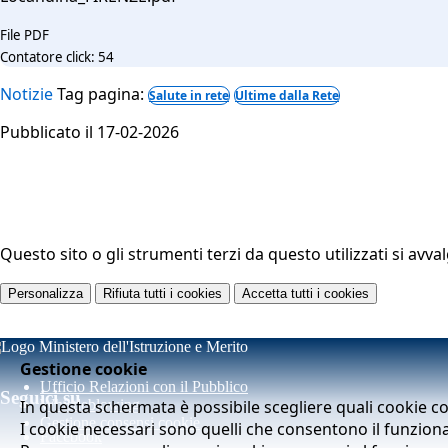
File PDF
Contatore click: 54
Notizie
Tag pagina:
Salute in rete
Ultime dalla Rete
Pubblicato il 17-02-2026
Questo sito o gli strumenti terzi da questo utilizzati si avva
Personalizza
Rifiuta tutti
i cookies
Accetta tutti
i cookies
Gestione cookie
Ufficio Relazioni con il Pubblico
Seguici su
In questa schermata è possibile scegliere quali cookie c
Whistleblowing
Gestione consensi cookie
I cookie necessari sono quelli che consentono il funziona
Facebook