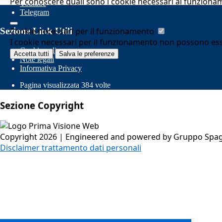
Per conoscere quali sono i cookie necessari al funziona
Youtube
Telegram
Cookie necessari per il funzionamento
Sezione Link Utili
I cookie necessari per il funzionamento non possono essere
Cookie policy
Accetta tutti
Salva le preferenze
Note legali
Informativa Privacy
Pagina visualizzata
384
volte
Sezione Copyright
Copyright 2026 | Engineered and powered by Gruppo Spaggi
Disclaimer trattamento dati personali