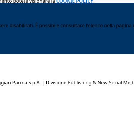
mento potete visionare la
COOKIE POLICY
.
 disabilitati. È possibile consultare l'elenco nella pagina d
ari Parma S.p.A. | Divisione Publishing & New Social Med