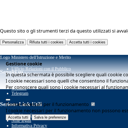
Questo sito o gli strumenti terzi da questo utilizzati si avva
Personalizza
Rifiuta tutti
i cookies
Accetta tutti
i cookies
Gestione cookie
Ufficio Relazioni con il Pubblico
Seguici su
In questa schermata è possibile scegliere quali cookie c
Whistleblowing
Gestione consensi cookie
I cookie necessari sono quelli che consentono il funziona
Facebook
Per conoscere quali sono i cookie necessari al funziona
Youtube
Telegram
Cookie necessari per il funzionamento
Sezione Link Utili
I cookie necessari per il funzionamento non possono essere
Cookie policy
Accetta tutti
Salva le preferenze
Note legali
Informativa Privacy