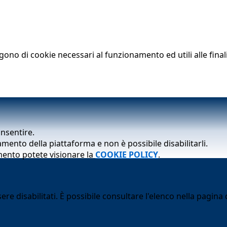
lgono di cookie necessari al funzionamento ed utili alle finali
onsentire.
mento della piattaforma e non è possibile disabilitarli.
mento potete visionare la
COOKIE POLICY
.
 disabilitati. È possibile consultare l'elenco nella pagina d