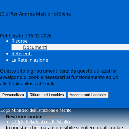
IC 5 Pier Andrea Mattioli di Siena
Notizie
Pubblicato il 16-02-2026
Risorse
Documenti
Referenti
La Rete in azione
Questo sito o gli strumenti terzi da questo utilizzati si
avvalgono di cookie necessari al funzionamento ed utili
alle finalità illustrate nella
COOKIE POLICY
.
Personalizza
Rifiuta tutti
i cookies
Accetta tutti
i cookies
Ultime della Rete
Gestione cookie
Iniziative territoriali
Ufficio Relazioni con il Pubblico
Azioni per la Rete
In questa schermata è possibile scegliere quali cookie
Whistleblowing