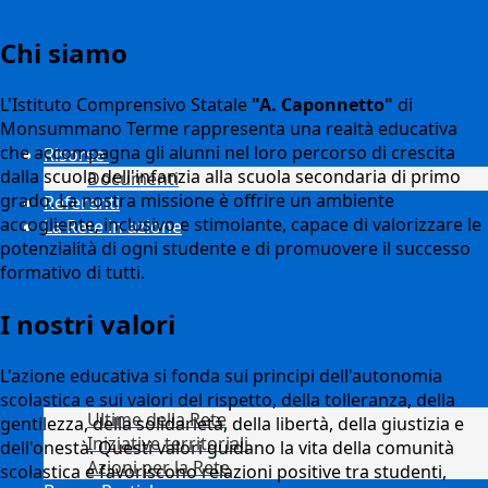
Chi siamo
L'Istituto Comprensivo Statale
"A. Caponnetto"
di
Monsummano Terme rappresenta una realtà educativa
che accompagna gli alunni nel loro percorso di crescita
Risorse
dalla scuola dell'infanzia alla scuola secondaria di primo
Documenti
grado. La nostra missione è offrire un ambiente
Referenti
accogliente, inclusivo e stimolante, capace di valorizzare le
La Rete in azione
potenzialità di ogni studente e di promuovere il successo
formativo di tutti.
I nostri valori
L'azione educativa si fonda sui principi dell'autonomia
scolastica e sui valori del rispetto, della tolleranza, della
Ultime della Rete
gentilezza, della solidarietà, della libertà, della giustizia e
Iniziative territoriali
dell'onestà. Questi valori guidano la vita della comunità
Azioni per la Rete
scolastica e favoriscono relazioni positive tra studenti,