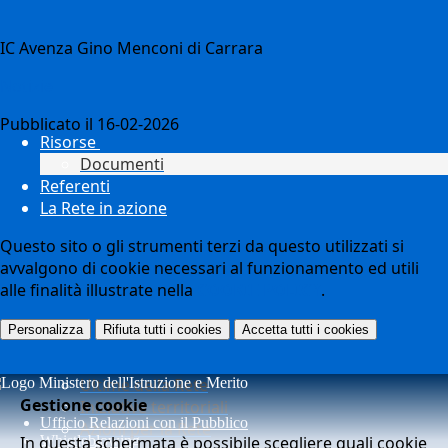
IC Avenza Gino Menconi di Carrara
Notizie
Pubblicato il 16-02-2026
Risorse
Documenti
Referenti
La Rete in azione
Questo sito o gli strumenti terzi da questo utilizzati si
avvalgono di cookie necessari al funzionamento ed utili
alle finalità illustrate nella
COOKIE POLICY
.
Personalizza
Rifiuta tutti
i cookies
Accetta tutti
i cookies
Ultime della Rete
Gestione cookie
Iniziative territoriali
Ufficio Relazioni con il Pubblico
Azioni per la Rete
In questa schermata è possibile scegliere quali cookie
Whistleblowing