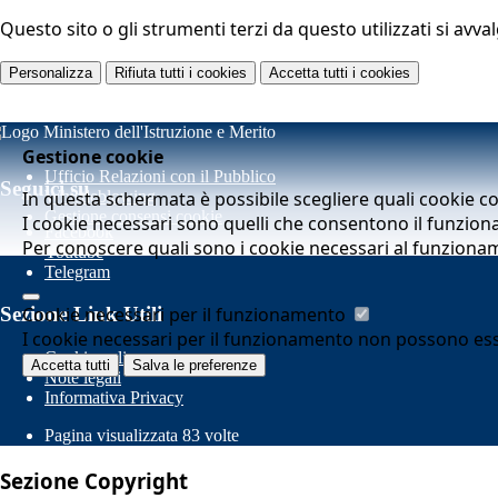
Questo sito o gli strumenti terzi da questo utilizzati si avva
Personalizza
Rifiuta tutti
i cookies
Accetta tutti
i cookies
Gestione cookie
Ufficio Relazioni con il Pubblico
Seguici su
In questa schermata è possibile scegliere quali cookie c
Whistleblowing
Gestione consensi cookie
I cookie necessari sono quelli che consentono il funziona
Facebook
Per conoscere quali sono i cookie necessari al funziona
Youtube
Telegram
Cookie necessari per il funzionamento
Sezione Link Utili
I cookie necessari per il funzionamento non possono essere
Cookie policy
Accetta tutti
Salva le preferenze
Note legali
Informativa Privacy
Pagina visualizzata
83
volte
Sezione Copyright