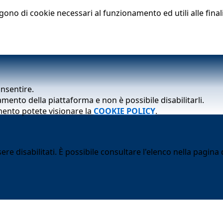
lgono di cookie necessari al funzionamento ed utili alle finali
onsentire.
mento della piattaforma e non è possibile disabilitarli.
mento potete visionare la
COOKIE POLICY
.
 disabilitati. È possibile consultare l'elenco nella pagina d