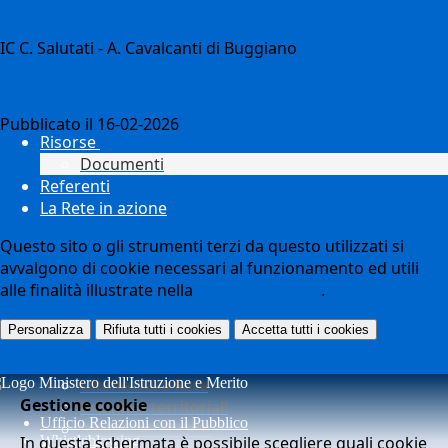
IC C. Salutati - A. Cavalcanti di Buggiano
Notizie
Pubblicato il 16-02-2026
Risorse
Documenti
Referenti
La Rete in azione
Questo sito o gli strumenti terzi da questo utilizzati si
avvalgono di cookie necessari al funzionamento ed utili
alle finalità illustrate nella
COOKIE POLICY
.
Personalizza
Rifiuta tutti
i cookies
Accetta tutti
i cookies
Ultime della Rete
Gestione cookie
Iniziative territoriali
Ufficio Relazioni con il Pubblico
Azioni per la Rete
In questa schermata è possibile scegliere quali cookie
Whistleblowing