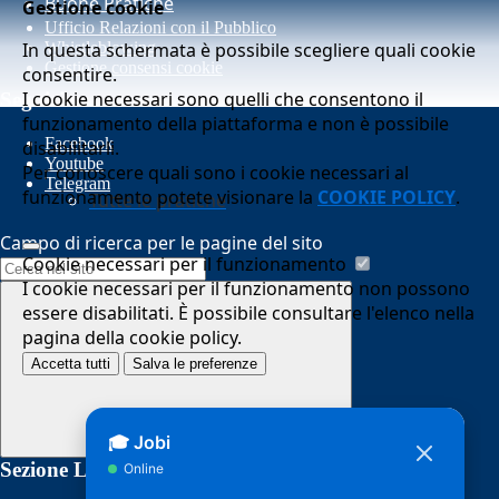
Buone Pratiche
Gestione cookie
Ufficio Relazioni con il Pubblico
In questa schermata è possibile scegliere quali cookie
Whistleblowing
Gestione consensi cookie
consentire.
I cookie necessari sono quelli che consentono il
Seguici su
funzionamento della piattaforma e non è possibile
Facebook
disabilitarli.
Youtube
Per conoscere quali sono i cookie necessari al
Telegram
funzionamento potete visionare la
COOKIE POLICY
.
Tutte le pratiche
Campo di ricerca per le pagine del sito
Cookie necessari per il funzionamento
I cookie necessari per il funzionamento non possono
essere disabilitati. È possibile consultare l'elenco nella
pagina della cookie policy.
Accetta tutti
Salva le preferenze
Sezione Link Utili