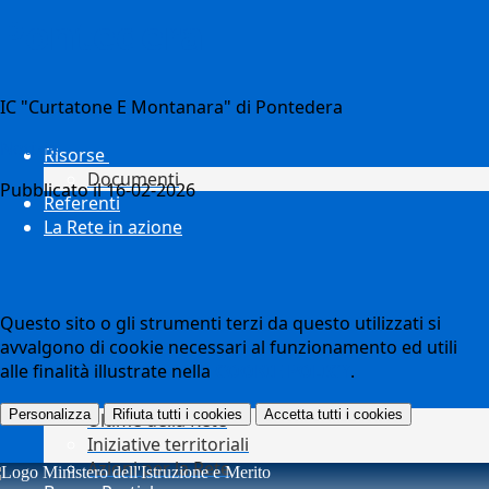
Pontedera
IC "Curtatone E Montanara" di Pontedera
Notizie
Risorse
Documenti
Pubblicato il 16-02-2026
Referenti
La Rete in azione
Questo sito o gli strumenti terzi da questo utilizzati si
avvalgono di cookie necessari al funzionamento ed utili
alle finalità illustrate nella
COOKIE POLICY
.
Personalizza
Rifiuta tutti
i cookies
Accetta tutti
i cookies
Ultime della Rete
Iniziative territoriali
Azioni per la Rete