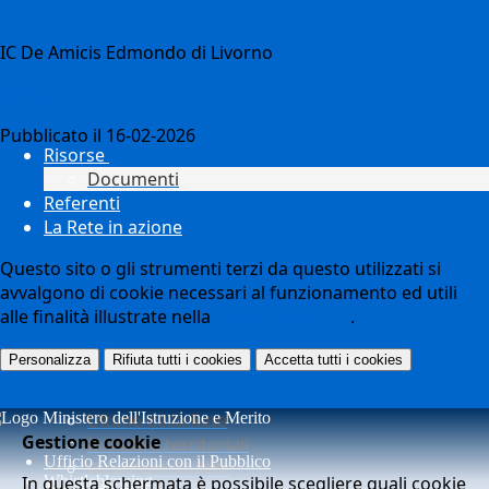
IC De Amicis Edmondo di Livorno
Notizie
Pubblicato il 16-02-2026
Risorse
Documenti
Referenti
La Rete in azione
Questo sito o gli strumenti terzi da questo utilizzati si
avvalgono di cookie necessari al funzionamento ed utili
alle finalità illustrate nella
COOKIE POLICY
.
Personalizza
Rifiuta tutti
i cookies
Accetta tutti
i cookies
Ultime della Rete
Gestione cookie
Iniziative territoriali
Ufficio Relazioni con il Pubblico
Azioni per la Rete
In questa schermata è possibile scegliere quali cookie
Whistleblowing