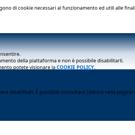
lgono di cookie necessari al funzionamento ed utili alle finali
onsentire.
mento della piattaforma e non è possibile disabilitarli.
mento potete visionare la
COOKIE POLICY
.
 disabilitati. È possibile consultare l'elenco nella pagina d