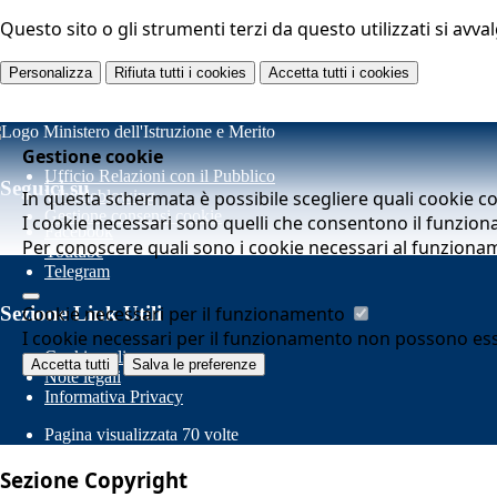
Questo sito o gli strumenti terzi da questo utilizzati si avva
Personalizza
Rifiuta tutti
i cookies
Accetta tutti
i cookies
Gestione cookie
Ufficio Relazioni con il Pubblico
Seguici su
In questa schermata è possibile scegliere quali cookie c
Whistleblowing
Gestione consensi cookie
I cookie necessari sono quelli che consentono il funziona
Facebook
Per conoscere quali sono i cookie necessari al funziona
Youtube
Telegram
Cookie necessari per il funzionamento
Sezione Link Utili
I cookie necessari per il funzionamento non possono essere
Cookie policy
Accetta tutti
Salva le preferenze
Note legali
Informativa Privacy
Pagina visualizzata
70
volte
Sezione Copyright