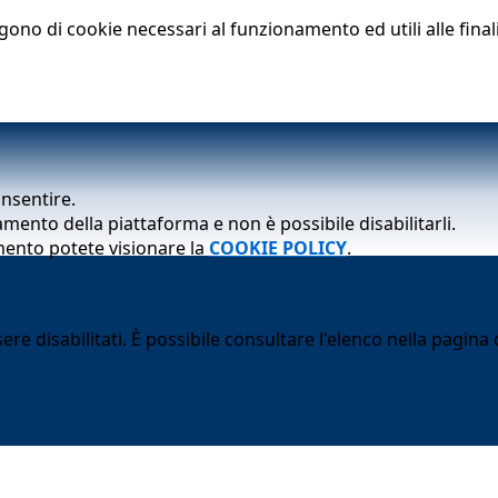
lgono di cookie necessari al funzionamento ed utili alle finali
onsentire.
mento della piattaforma e non è possibile disabilitarli.
mento potete visionare la
COOKIE POLICY
.
 disabilitati. È possibile consultare l'elenco nella pagina d