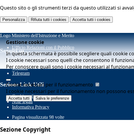
Questo sito o gli strumenti terzi da questo utilizzati si avva
Personalizza
Rifiuta tutti
i cookies
Accetta tutti
i cookies
Gestione cookie
Ufficio Relazioni con il Pubblico
Seguici su
In questa schermata è possibile scegliere quali cookie c
Whistleblowing
Gestione consensi cookie
I cookie necessari sono quelli che consentono il funziona
Facebook
Per conoscere quali sono i cookie necessari al funziona
Youtube
Telegram
Cookie necessari per il funzionamento
Sezione Link Utili
I cookie necessari per il funzionamento non possono essere
Cookie policy
Accetta tutti
Salva le preferenze
Note legali
Informativa Privacy
Pagina visualizzata
98
volte
Sezione Copyright