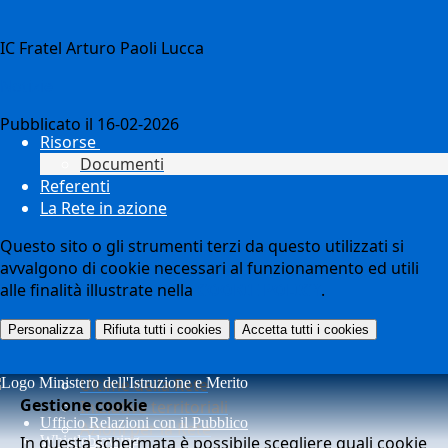
IC Fratel Arturo Paoli Lucca
Notizie
Pubblicato il 16-02-2026
Risorse
Documenti
Referenti
La Rete in azione
Questo sito o gli strumenti terzi da questo utilizzati si
avvalgono di cookie necessari al funzionamento ed utili
alle finalità illustrate nella
COOKIE POLICY
.
Personalizza
Rifiuta tutti
i cookies
Accetta tutti
i cookies
Ultime della Rete
Gestione cookie
Iniziative territoriali
Ufficio Relazioni con il Pubblico
Azioni per la Rete
In questa schermata è possibile scegliere quali cookie
Whistleblowing