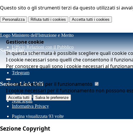
Questo sito o gli strumenti terzi da questo utilizzati si avva
Personalizza
Rifiuta tutti
i cookies
Accetta tutti
i cookies
Gestione cookie
Ufficio Relazioni con il Pubblico
Seguici su
In questa schermata è possibile scegliere quali cookie c
Whistleblowing
Gestione consensi cookie
I cookie necessari sono quelli che consentono il funziona
Facebook
Per conoscere quali sono i cookie necessari al funziona
Youtube
Telegram
Cookie necessari per il funzionamento
Sezione Link Utili
I cookie necessari per il funzionamento non possono essere
Cookie policy
Accetta tutti
Salva le preferenze
Note legali
Informativa Privacy
Pagina visualizzata
93
volte
Sezione Copyright