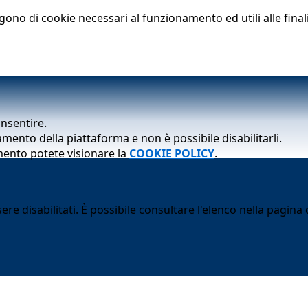
lgono di cookie necessari al funzionamento ed utili alle finali
onsentire.
mento della piattaforma e non è possibile disabilitarli.
mento potete visionare la
COOKIE POLICY
.
 disabilitati. È possibile consultare l'elenco nella pagina d