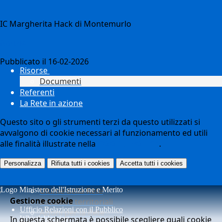
IC Margherita Hack di Montemurlo
Notizie
Pubblicato il 16-02-2026
Risorse
Documenti
Referenti
La Rete in azione
Questo sito o gli strumenti terzi da questo utilizzati si
avvalgono di cookie necessari al funzionamento ed utili
alle finalità illustrate nella
COOKIE POLICY
.
Personalizza
Rifiuta tutti
i cookies
Accetta tutti
i cookies
Ultime della Rete
Gestione cookie
Iniziative territoriali
Ufficio Relazioni con il Pubblico
Azioni per la Rete
In questa schermata è possibile scegliere quali cookie
Whistleblowing