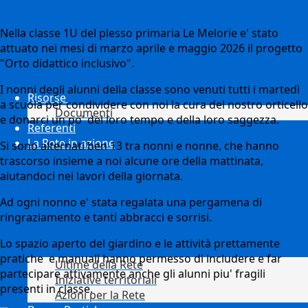
Nella classe 1U del plesso primaria Le Melorie e' stato
attuato nei mesi di marzo aprile e maggio 2026 il progetto
"Orto didattico inclusivo".
I nonni degli alunni della classe sono venuti tutti i martedì
Risorse
a scuola per condividere con noi la cura del nostro orticello
Documenti
e donarci un po' del loro tempo e della loro saggezza.
Referenti
La Rete in azione
Si sono alternati ben 13 tra nonni e nonne, che hanno
trascorso insieme a noi alcune ore della mattinata,
aiutandoci nei lavori della giornata.
Ad ogni nonno e' stata regalata una pergamena di
ringraziamento e tanti abbracci e sorrisi.
Lo spazio aperto del giardino e le attività prettamente
pratiche e manuali hanno permesso di includere e far
Ultime della Rete
partecipare attivamente anche gli alunni piu' fragili
Iniziative territoriali
presenti in classe.
Azioni per la Rete