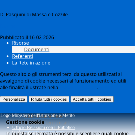
IC Pasquini di Massa e Cozzile
Notizie
Pubblicato il 16-02-2026
Risorse
Documenti
Referenti
La Rete in azione
Questo sito o gli strumenti terzi da questo utilizzati si
avvalgono di cookie necessari al funzionamento ed utili
alle finalità illustrate nella
COOKIE POLICY
.
Personalizza
Rifiuta tutti
i cookies
Accetta tutti
i cookies
Ultime della Rete
Gestione cookie
Iniziative territoriali
Ufficio Relazioni con il Pubblico
Azioni per la Rete
In questa schermata è possibile scegliere quali cookie
Whistleblowing