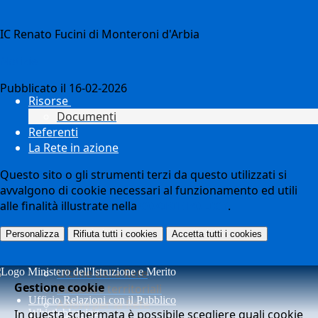
IC Renato Fucini di Monteroni d'Arbia
Notizie
Pubblicato il 16-02-2026
Risorse
Documenti
Referenti
La Rete in azione
Questo sito o gli strumenti terzi da questo utilizzati si
avvalgono di cookie necessari al funzionamento ed utili
alle finalità illustrate nella
COOKIE POLICY
.
Personalizza
Rifiuta tutti
i cookies
Accetta tutti
i cookies
Ultime della Rete
Gestione cookie
Iniziative territoriali
Ufficio Relazioni con il Pubblico
Azioni per la Rete
In questa schermata è possibile scegliere quali cookie
Whistleblowing