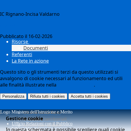
IC Rignano-Incisa Valdarno
Notizie
Pubblicato il 16-02-2026
Risorse
Documenti
Referenti
La Rete in azione
Questo sito o gli strumenti terzi da questo utilizzati si
avvalgono di cookie necessari al funzionamento ed utili
alle finalità illustrate nella
COOKIE POLICY
.
Personalizza
Rifiuta tutti
i cookies
Accetta tutti
i cookies
Ultime della Rete
Gestione cookie
Iniziative territoriali
Ufficio Relazioni con il Pubblico
Azioni per la Rete
In questa schermata è possibile scegliere quali cookie
Whistleblowing