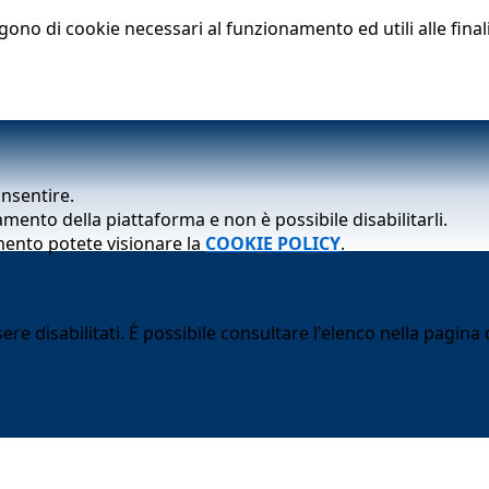
lgono di cookie necessari al funzionamento ed utili alle finali
onsentire.
mento della piattaforma e non è possibile disabilitarli.
mento potete visionare la
COOKIE POLICY
.
 disabilitati. È possibile consultare l'elenco nella pagina d