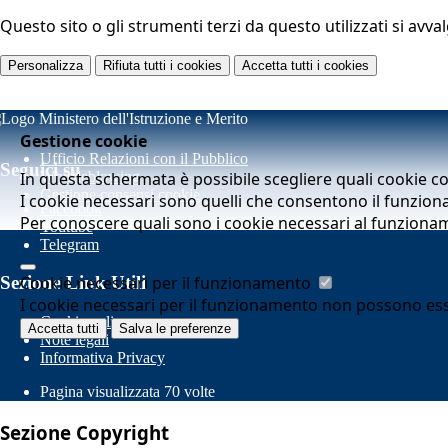
Questo sito o gli strumenti terzi da questo utilizzati si avva
Personalizza
Rifiuta tutti
i cookies
Accetta tutti
i cookies
Gestione cookie
Ufficio Relazioni con il Pubblico
Seguici su
In questa schermata è possibile scegliere quali cookie c
Whistleblowing
Gestione consensi cookie
I cookie necessari sono quelli che consentono il funziona
Facebook
Per conoscere quali sono i cookie necessari al funziona
Youtube
Telegram
Cookie necessari per il funzionamento
Sezione Link Utili
I cookie necessari per il funzionamento non possono essere
Cookie policy
Accetta tutti
Salva le preferenze
Note legali
Informativa Privacy
Pagina visualizzata
70
volte
Sezione Copyright