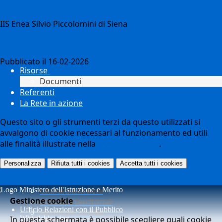
IIS Enea Silvio Piccolomini di Siena
Notizie
Pubblicato il 16-02-2026
Risorse
Documenti
Referenti
La Rete in azione
Questo sito o gli strumenti terzi da questo utilizzati si
avvalgono di cookie necessari al funzionamento ed utili
alle finalità illustrate nella
COOKIE POLICY
.
Personalizza
Rifiuta tutti
i cookies
Accetta tutti
i cookies
Ultime della Rete
Gestione cookie
Iniziative territoriali
Ufficio Relazioni con il Pubblico
Azioni per la Rete
In questa schermata è possibile scegliere quali cookie
Whistleblowing