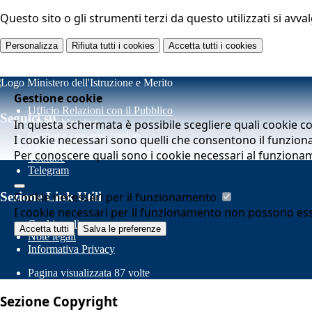
Questo sito o gli strumenti terzi da questo utilizzati si avva
Personalizza
Rifiuta tutti
i cookies
Accetta tutti
i cookies
Gestione cookie
Ufficio Relazioni con il Pubblico
Seguici su
In questa schermata è possibile scegliere quali cookie c
Whistleblowing
Gestione consensi cookie
I cookie necessari sono quelli che consentono il funziona
Facebook
Per conoscere quali sono i cookie necessari al funziona
Youtube
Telegram
Cookie necessari per il funzionamento
Sezione Link Utili
I cookie necessari per il funzionamento non possono essere
Cookie policy
Accetta tutti
Salva le preferenze
Note legali
Informativa Privacy
Pagina visualizzata
87
volte
Sezione Copyright