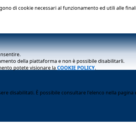
lgono di cookie necessari al funzionamento ed utili alle finali
onsentire.
mento della piattaforma e non è possibile disabilitarli.
mento potete visionare la
COOKIE POLICY
.
 disabilitati. È possibile consultare l'elenco nella pagina d