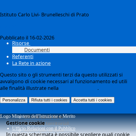
Istituto Carlo Livi- Brunelleschi di Prato
Notizie
Pubblicato il 16-02-2026
Risorse
Documenti
Referenti
La Rete in azione
Questo sito o gli strumenti terzi da questo utilizzati si
avvalgono di cookie necessari al funzionamento ed utili
alle finalità illustrate nella
COOKIE POLICY
.
Personalizza
Rifiuta tutti
i cookies
Accetta tutti
i cookies
Ultime della Rete
Gestione cookie
Iniziative territoriali
Ufficio Relazioni con il Pubblico
Azioni per la Rete
In questa schermata è possibile scegliere quali cookie
Whistleblowing