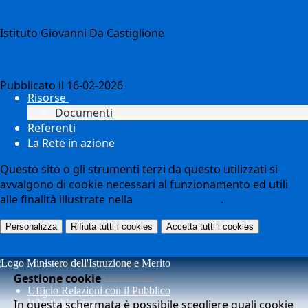
Istituto Giovanni Da Castiglione
Notizie
Pubblicato il 16-02-2026
Risorse
Documenti
Referenti
La Rete in azione
Questo sito o gli strumenti terzi da questo utilizzati si
avvalgono di cookie necessari al funzionamento ed utili
alle finalità illustrate nella
COOKIE POLICY
.
Personalizza
Rifiuta tutti
i cookies
Accetta tutti
i cookies
Ultime della Rete
Gestione cookie
Iniziative territoriali
Ufficio Relazioni con il Pubblico
Azioni per la Rete
In questa schermata è possibile scegliere quali cookie
Whistleblowing