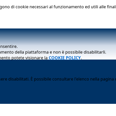
lgono di cookie necessari al funzionamento ed utili alle finali
onsentire.
mento della piattaforma e non è possibile disabilitarli.
mento potete visionare la
COOKIE POLICY
.
 disabilitati. È possibile consultare l'elenco nella pagina d