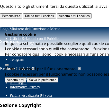
Questo sito o gli strumenti terzi da questo utilizzati si avva
Personalizza
Rifiuta tutti
i cookies
Accetta tutti
i cookies
Gestione cookie
Ufficio Relazioni con il Pubblico
Seguici su
In questa schermata è possibile scegliere quali cookie c
Whistleblowing
Gestione consensi cookie
I cookie necessari sono quelli che consentono il funziona
Facebook
Per conoscere quali sono i cookie necessari al funziona
Youtube
Telegram
Cookie necessari per il funzionamento
Sezione Link Utili
I cookie necessari per il funzionamento non possono essere
Cookie policy
Accetta tutti
Salva le preferenze
Note legali
Informativa Privacy
Pagina visualizzata
84
volte
Sezione Copyright