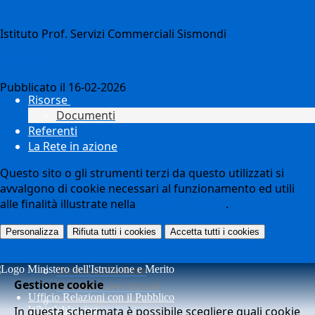
Istituto Prof. Servizi Commerciali Sismondi
Notizie
Pubblicato il 16-02-2026
Risorse
Documenti
Referenti
La Rete in azione
Questo sito o gli strumenti terzi da questo utilizzati si
avvalgono di cookie necessari al funzionamento ed utili
alle finalità illustrate nella
COOKIE POLICY
.
Personalizza
Rifiuta tutti
i cookies
Accetta tutti
i cookies
Ultime della Rete
Gestione cookie
Iniziative territoriali
Ufficio Relazioni con il Pubblico
Azioni per la Rete
In questa schermata è possibile scegliere quali cookie
Whistleblowing