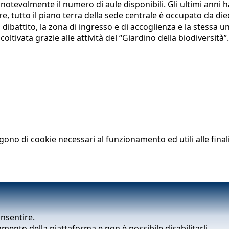
evolmente il numero di aule disponibili. Gli ultimi anni ha
are, tutto il piano terra della sede centrale è occupato da die
a dibattito, la zona di ingresso e di accoglienza e la stessa un
ltivata grazie alle attività del “Giardino della biodiversità”.
lgono di cookie necessari al funzionamento ed utili alle finali
onsentire.
mento della piattaforma e non è possibile disabilitarli.