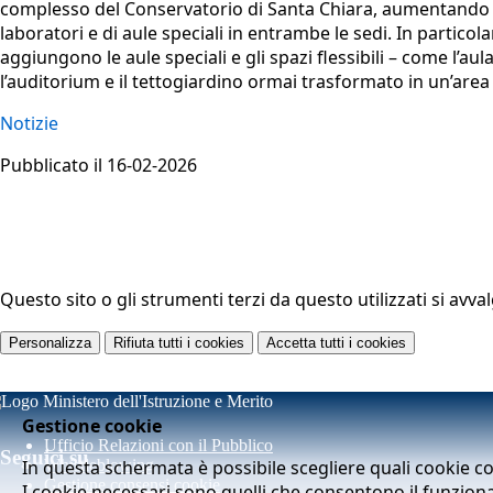
complesso del Conservatorio di Santa Chiara, aumentando not
laboratori e di aule speciali in entrambe le sedi. In particol
aggiungono le aule speciali e gli spazi flessibili – come l’aul
l’auditorium e il tettogiardino ormai trasformato in un’area co
Notizie
Pubblicato il 16-02-2026
Questo sito o gli strumenti terzi da questo utilizzati si avva
Personalizza
Rifiuta tutti
i cookies
Accetta tutti
i cookies
Gestione cookie
Ufficio Relazioni con il Pubblico
Seguici su
In questa schermata è possibile scegliere quali cookie c
Whistleblowing
Gestione consensi cookie
I cookie necessari sono quelli che consentono il funziona