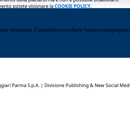
mento potete visionare la
COOKIE POLICY
.
 disabilitati. È possibile consultare l'elenco nella pagina d
ari Parma S.p.A. | Divisione Publishing & New Social Med