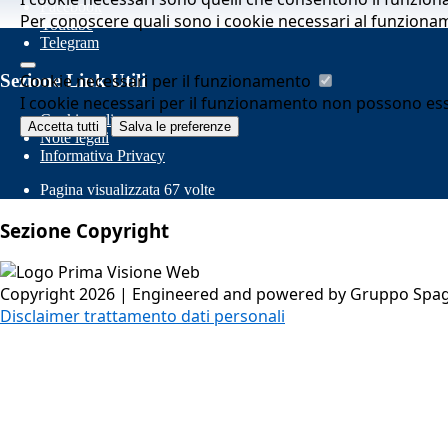
Facebook
Per conoscere quali sono i cookie necessari al funziona
Youtube
Telegram
Cookie necessari per il funzionamento
Sezione Link Utili
I cookie necessari per il funzionamento non possono essere
Cookie policy
Accetta tutti
Salva le preferenze
Note legali
Informativa Privacy
Pagina visualizzata
67
volte
Sezione Copyright
Copyright 2026 | Engineered and powered by Gruppo Spaggi
Disclaimer trattamento dati personali