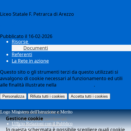
Liceo Statale F. Petrarca di Arezzo
Notizie
Pubblicato il 16-02-2026
Risorse
Documenti
Referenti
La Rete in azione
Questo sito o gli strumenti terzi da questo utilizzati si
avvalgono di cookie necessari al funzionamento ed utili
alle finalità illustrate nella
COOKIE POLICY
.
Personalizza
Rifiuta tutti
i cookies
Accetta tutti
i cookies
Ultime della Rete
Gestione cookie
Iniziative territoriali
Ufficio Relazioni con il Pubblico
Azioni per la Rete
In questa schermata è possibile scegliere quali cookie
Whistleblowing