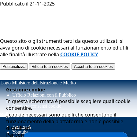
Pubblicato il 21-11-2025
Questo sito o gli strumenti terzi da questo utilizzati si
avvalgono di cookie necessari al funzionamento ed utili
alle finalità illustrate nella
COOKIE POLICY
.
Personalizza
Rifiuta tutti
i cookies
Accetta tutti
i cookies
Gestione cookie
Ufficio Relazioni con il Pubblico
In questa schermata è possibile scegliere quali cookie
Whistleblowing
Gestione consensi cookie
consentire.
I cookie necessari sono quelli che consentono il
Seguici su
funzionamento della piattaforma e non è possibile
Facebook
disabilitarli.
Youtube
Per conoscere quali sono i cookie necessari al