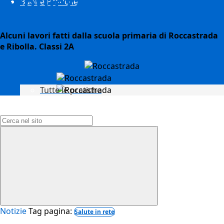
Gentilezza
Buone Pratiche
Alcuni lavori fatti dalla scuola primaria di Roccastrada
e Ribolla. Classi 2A
Tutte le pratiche
Campo di ricerca per le pagine del sito
Notizie
Tag pagina:
Salute in rete