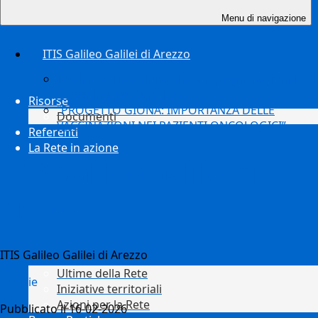
Menu di navigazione
ITIS Galileo Galilei di Arezzo
TestiamoCi Adesione alla campagna regionale di
screening per l’epatite C
Risorse
“PROGETTO GIONA: IMPORTANZA DELLE
Documenti
VACCINAZIONI NEI PAZIENTI ONCOLOGICI”
Referenti
La Rete in azione
ITIS Galileo Galilei di
Arezzo
ITIS Galileo Galilei di Arezzo
Ultime della Rete
Notizie
Iniziative territoriali
Azioni per la Rete
Pubblicato il 16-02-2026