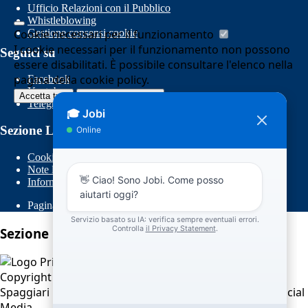
Ufficio Relazioni con il Pubblico
Whistleblowing
Gestione consensi cookie
Cookie necessari per il funzionamento
I cookie necessari per il funzionamento non possono
Seguici su
essere disabilitati. È possibile consultare l'elenco nella
pagina della cookie policy.
Facebook
Youtube
Accetta tutti
Salva le preferenze
Telegram
Sezione Link Utili
Cookie policy
Note legali
Informativa Privacy
Pagina visualizzata
92
volte
Sezione Copyright
Copyright 2026 | Engineered and powered by Gruppo
Spaggiari Parma S.p.A. | Divisione Publishing & New Social
Media