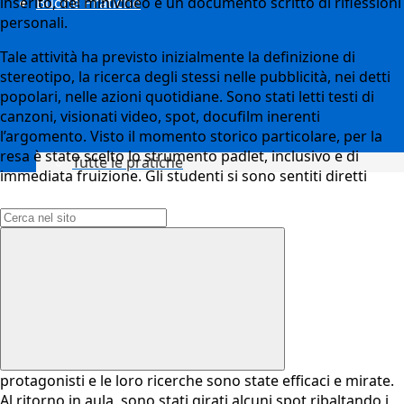
Buone Pratiche
inserito, dei minivideo e un documento scritto di riflessioni
personali.
Tale attività ha previsto inizialmente la definizione di
stereotipo, la ricerca degli stessi nelle pubblicità, nei detti
popolari, nelle azioni quotidiane. Sono stati letti testi di
canzoni, visionati video, spot, docufilm inerenti
l’argomento. Visto il momento storico particolare, per la
resa è stato scelto lo strumento padlet, inclusivo e di
Tutte le pratiche
immediata fruizione. Gli studenti si sono sentiti diretti
Campo di ricerca per le pagine del sito
protagonisti e le loro ricerche sono state efficaci e mirate.
Al ritorno in aula, sono stati girati alcuni spot ribaltando i