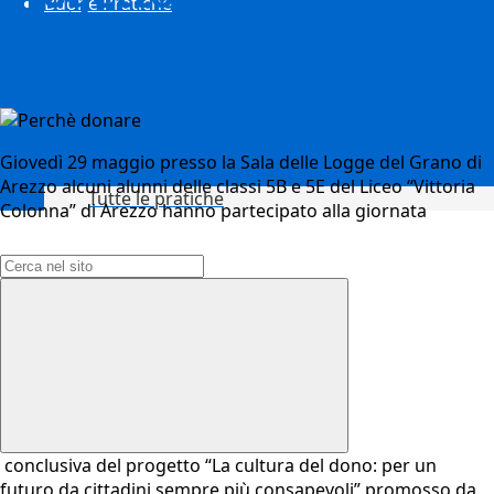
Buone Pratiche
donare?”
Giovedì 29 maggio presso la Sala delle Logge del Grano di
Arezzo alcuni alunni delle classi 5B e 5E del Liceo “Vittoria
Tutte le pratiche
Colonna” di Arezzo hanno partecipato alla giornata
Campo di ricerca per le pagine del sito
conclusiva del progetto “La cultura del dono: per un
futuro da cittadini sempre più consapevoli” promosso da