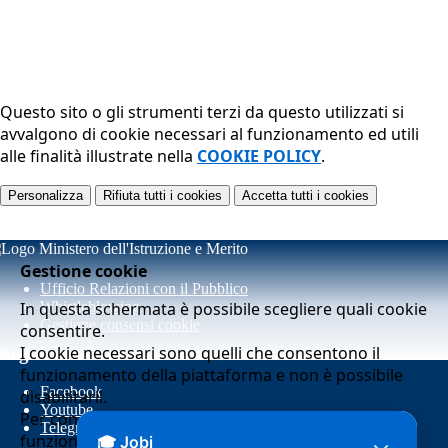
Questo sito o gli strumenti terzi da questo utilizzati si
avvalgono di cookie necessari al funzionamento ed utili
alle finalità illustrate nella
COOKIE POLICY
.
Personalizza
Rifiuta tutti
i cookies
Accetta tutti
i cookies
Gestione cookie
Ufficio Relazioni con il Pubblico
In questa schermata è possibile scegliere quali cookie
Whistleblowing
Gestione consensi cookie
consentire.
I cookie necessari sono quelli che consentono il
Seguici su
funzionamento della piattaforma e non è possibile
Facebook
disabilitarli.
Youtube
Per conoscere quali sono i cookie necessari al
Telegram
funzionamento potete visionare la
COOKIE POLICY
.