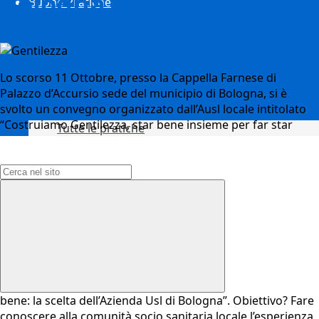
Bologna
Buone Pratiche
Lo scorso 11 Ottobre, presso la Cappella Farnese di
Palazzo d’Accursio sede del municipio di Bologna, si è
svolto un convegno organizzato dall’Ausl locale intitolato
“Costruiamo Gentilezza, star bene insieme per far star
Tutte le pratiche
Campo di ricerca per le pagine del sito
bene: la scelta dell’Azienda Usl di Bologna”. Obiettivo? Fare
conoscere alla comunità socio sanitaria locale l’esperienza