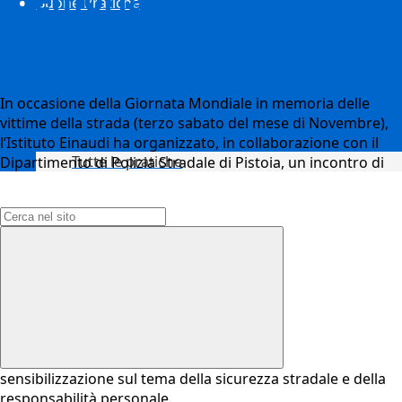
Buone Pratiche
della strada
In occasione della Giornata Mondiale in memoria delle
vittime della strada (terzo sabato del mese di Novembre),
l’Istituto Einaudi ha organizzato, in collaborazione con il
Tutte le pratiche
Dipartimento di Polizia Stradale di Pistoia, un incontro di
Campo di ricerca per le pagine del sito
sensibilizzazione sul tema della sicurezza stradale e della
responsabilità personale.